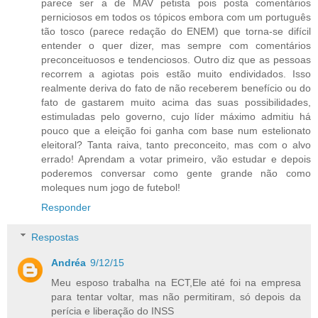
parece ser a de MAV petista pois posta comentários
perniciosos em todos os tópicos embora com um português
tão tosco (parece redação do ENEM) que torna-se difícil
entender o quer dizer, mas sempre com comentários
preconceituosos e tendenciosos. Outro diz que as pessoas
recorrem a agiotas pois estão muito endividados. Isso
realmente deriva do fato de não receberem benefício ou do
fato de gastarem muito acima das suas possibilidades,
estimuladas pelo governo, cujo líder máximo admitiu há
pouco que a eleição foi ganha com base num estelionato
eleitoral? Tanta raiva, tanto preconceito, mas com o alvo
errado! Aprendam a votar primeiro, vão estudar e depois
poderemos conversar como gente grande não como
moleques num jogo de futebol!
Responder
Respostas
Andréa
9/12/15
Meu esposo trabalha na ECT,Ele até foi na empresa
para tentar voltar, mas não permitiram, só depois da
perícia e liberação do INSS